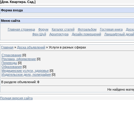
[
Дом. Квартира. Сад.
]
Форма входа
Меню сайта
Главная страница
Форум
Каталог статей
Фотоальбом
Гостевая книга
Доск
Фен-Шуй
Архитектура
Дизайн помещений
Ланшафтный диза
Главная
»
Доска объявлений
» Услуги в разных сферах
Страхование
[0]
Реклама, оформление
[0]
Переводы
[0]
Образования
[0]
Медицинские услуги, здоровье
[0]
Издательское дело, полиграфия
[0]
В разделе объявлений
:
0
Не найдено мате
Полная версия сайта