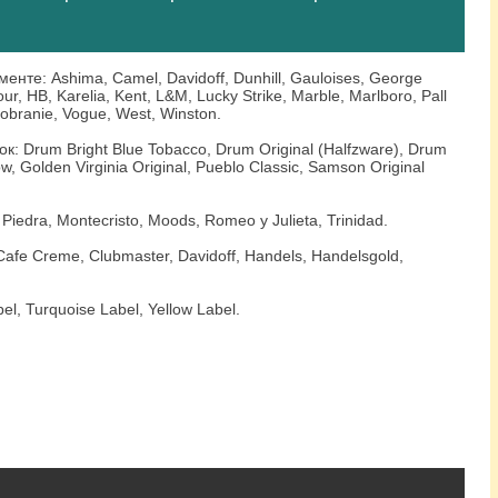
нте: Ashima, Camel, Davidoff, Dunhill, Gauloises, George
r, HB, Karelia, Kent, L&M, Lucky Strike, Marble, Marlboro, Pall
Sobranie, Vogue, West, Winston.
к: Drum Bright Blue Tobacco, Drum Original (Halfzware), Drum
low, Golden Virginia Original, Pueblo Classic, Samson Original
 Piedra, Montecristo, Moods, Romeo y Julieta, Trinidad.
Cafe Creme, Clubmaster, Davidoff, Handels, Handelsgold,
l, Turquoise Label, Yellow Label.