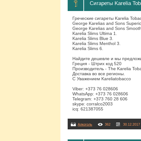
Сигареты Karelia To
Греческие сигареты Karelia Tob
George Karelias and Sons Superior
George Karelias and Sons Smooth
Karelia Slims Ultima 1.
Karelia Slims Blue 3.
Karelia Slims Menthol 3.
Karelia Slims 6.
Найдите дешевле и мы предлож
Греция - Штрих код 520
Производитель - The Karelia Toba
Доставка во все регионы.
С Уважением Kareliatobacco
Viber: +373 76 028606
WhatsApp: +373 76 028606
Telegram: +373 760 28 606
skype: corralco2003
icq: 621387055
Алкоголь
362
30.12.2017