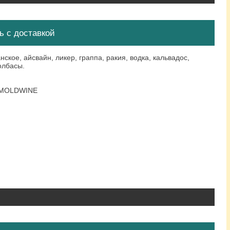
ь с доставкой
ское, айсвайн, ликер, граппа, ракия, водка, кальвадос,
олбасы.
н MOLDWINE