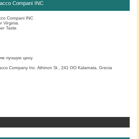
bacco Compani INC
acco Compani INC
 Virginia.
er Taste.
им лучшую цену.
cco Company Inc. Athinon St., 241 OO Kalamata, Grecia