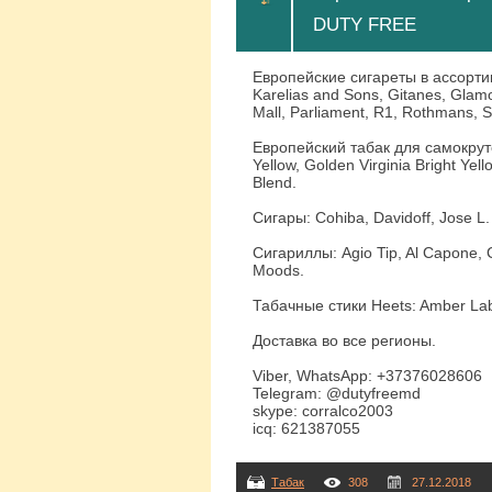
DUTY FREE
Европейские сигареты в ассортиме
Karelias and Sons, Gitanes, Glamou
Mall, Parliament, R1, Rothmans, 
Европейский табак для самокруто
Yellow, Golden Virginia Bright Yel
Blend.
Сигары: Cohiba, Davidoff, Jose L.
Сигариллы: Agio Tip, Al Capone, 
Moods.
Табачные стики Heets: Amber Labe
Доставка во все регионы.
Viber, WhatsApp: +37376028606
Telegram: @dutyfreemd
skype: corralco2003
icq: 621387055
Табак
308
27.12.2018