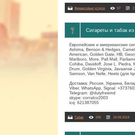
Финансовые услуги
57
2
Сигареты и табак и
Европейские и американские сига
Ashima, Benson & Hedges, Camel, 
American, Golden Gate, HB, George
Marlboro, More, Pall Mall, Parlia
Cohiba, Davidoff, Jose L. Piedra, 
Drum, Golden Virginia, Javaanse 
Samson, Van Nelle, Heets (для Iqo
Доставка: Россия, Украина, Бела
Viber, WhatsApp, Signal: +37376
Telegram: @dutyfreemd
skype: corralco2003
icq: 621387055
Табак
255
18.09.2019