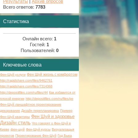
Результаты
|
Архив опросов
Всего ответов:
7783
Статистика
Онлайн всего:
1
Гостей:
1
Пользователей:
0
Ключевые слова
Фен Шуй жизнь с комфортом
Фен-Шуй услуги
http://rapidshare.com/files/9462761
http://rapidshare.com/files/7314368
http://depositfiles.com/ru/files/44
Как избавится от
плохой енергии
http://depositfiles.com/ru/files/pe
Фен-Шуй ланшафтное проектирование
декорование
Дизайн перепланировка
Пример
Фен Шуй и здоровье
Фен-Шуй квартиры
Дизайн стиль
Что говорят о Фен-Шуй в
Киеве
фен-шуй
Фен-Шуй курсы
Визуализацыя
проектов
Проектирование Фен-Шуй
Год Быка