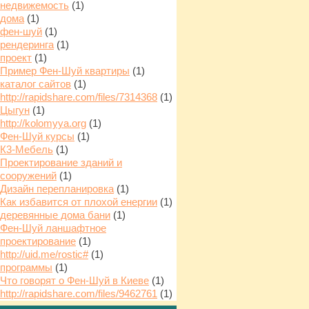
недвижемость
(1)
дома
(1)
фен-шуй
(1)
рендеринга
(1)
проект
(1)
Пример Фен-Шуй квартиры
(1)
каталог сайтов
(1)
http://rapidshare.com/files/7314368
(1)
Цыгун
(1)
http://kolomyya.org
(1)
Фен-Шуй курсы
(1)
К3-Мебель
(1)
Проектирование зданий и
сооружений
(1)
Дизайн перепланировка
(1)
Как избавится от плохой енергии
(1)
деревянные дома бани
(1)
Фен-Шуй ланшафтное
проектирование
(1)
http://uid.me/rostic#
(1)
программы
(1)
Что говорят о Фен-Шуй в Киеве
(1)
http://rapidshare.com/files/9462761
(1)