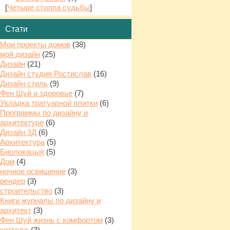
[
Четыре столпа судьбы
]
Стати
Мои проекты домов
(38)
мой дизайн
(25)
Дизайн
(21)
Дизайн студия Ростислав
(16)
Дизайн стиль
(9)
Фен Шуй и здоровье
(7)
Укладка тратуарной плитки
(6)
Программы по дизайну и
архитектуре
(6)
Дизайн 3Д
(6)
Архитектура
(5)
Биолокацыя
(5)
Дом
(4)
ночное освищение
(3)
рендер
(3)
строительство
(3)
Книги журналы по дизайну и
архитект
(3)
Фен Шуй жизнь с комфортом
(3)
коттедж
(3)