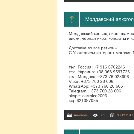
Молдавский алкогол
Молдавский коньяк, вино, шампан
виски, черная икра, конфеты и к
Доставка во все регионы.
С Уважением интернет-магази
---------------
тел. Россия: +7 916 6702246
тел. Украина: +38 063 9597726
тел. Молдова: +373 76 028606
Viber: +373 760 28 606
WhatsApp: +373 760 28 606
Telegram: +373 760 28 606
skype: corralco2003
icq: 621387055
Алкоголь
381
30.12.2017