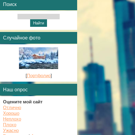
Поиск
Случайное фото
[
Портфолио
]
Наш опрос
Оцените мой сайт
Отлично
Хорошо
Неплохо
Плохо
Ужасно