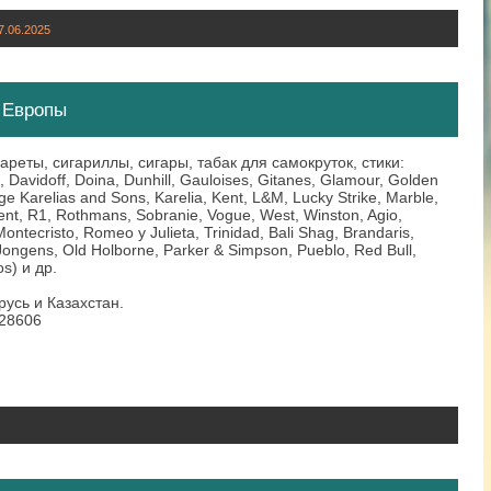
7.06.2025
з Европы
реты, сигариллы, сигары, табак для самокруток, стики:
Davidoff, Doina, Dunhill, Gauloises, Gitanes, Glamour, Golden
 Karelias and Sons, Karelia, Kent, L&M, Lucky Strike, Marble,
ment, R1, Rothmans, Sobranie, Vogue, West, Winston, Agio,
Montecristo, Romeo y Julieta, Trinidad, Bali Shag, Brandaris,
Jongens, Old Holborne, Parker & Simpson, Pueblo, Red Bull,
s) и др.
русь и Казахстан.
028606