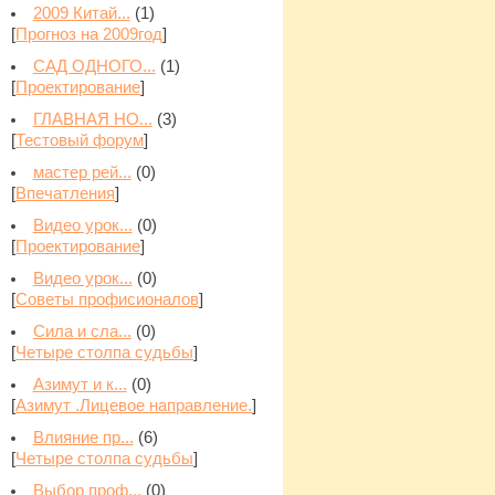
2009 Китай...
(1)
[
Прогноз на 2009год
]
САД ОДНОГО...
(1)
[
Проектирование
]
ГЛАВНАЯ НО...
(3)
[
Тестовый форум
]
мастер рей...
(0)
[
Впечaтления
]
Видео урок...
(0)
[
Проектирование
]
Видео урок...
(0)
[
Советы профисионалов
]
Сила и сла...
(0)
[
Четыре столпа судьбы
]
Азимут и к...
(0)
[
Азимут .Лицевое направление.
]
Влияние пр...
(6)
[
Четыре столпа судьбы
]
Выбор проф...
(0)