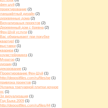
фен шуй
(3)
проектирование
(2)
ланшафтный дизайн
(2)
деревянные дома
(2)
Визуализацыя проектов
(2)
Деревянный дом с бревна
(2)
Фен-Шуй услуги
(1)
Вас обманывают при покубке
квартир!
(1)
выставки
(1)
кварира
(1)
хоумстейджинга
(1)
Муратор
(1)
дизаин
(1)
декорование
(1)
Проектирование Фен-Шуй
(1)
http://depositfiles.com/ru/files/pe
(1)
привязка проектов
(1)
Укладка тратуарной плитки ночное
ос
(1)
3д визуализация
(1)
Год Быка 2009
(1)
http://depositfiles.com/ru/files/44
(1)