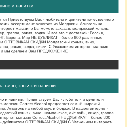
вино и напитки
итки Приветствуем Вас - любители и ценители качественного
окий ассортимент алкоголя из Молдавии. Алкоголь на
нтернет-магазине Вы можете заказать молдавский коньяк,
р, граппа, ракия, водка. И всё это с доставкой: Россия,
СНГ. Европа. Мир НЕ ДУБЛИКАТ - более 800 различных
том ОПТОВИКАМ СКИДКИ Молдавский коньяк, вино,
аппа, ракия, водка, виски. С Уважением интернет-магазин
 и мы сделаем Вам ПРЕДЛОЖЕНИЕ
: вино, коньяк и напитки
ино и напитки. Приветствуем Вас - любители и ценители
ет-магазин Correct Alcohol предлагает самый широкий
ии. Алкоголь на любой вкус и бюджет. В нашем интернет-
лдавский коньяк, вино, шампанское, айс вайн, ликер, граппа
 Интернет-магазин Correct Alcohol НЕ ДУБЛИКАТ - более 800
ыть дубликатом ОПТОВИКАМ СКИДКИ С Уважением интернет-