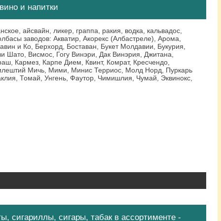
вино и напитки
ское, айсвайн, ликер, граппа, ракия, водка, кальвадос,
олбасы заводов: Акватир, Акорекс (Албастреле), Арома,
авин и Ко, Берхорд, Боставан, Букет Молдавии, Букурия,
ли Шато, Висмос, Гогу Винэри, Дак Винэрия, Джитана,
раш, Кармез, Карпе Дием, Квинт, Комрат, Кресчендо,
илештий Мичь, Мими, Минис Терриос, Молд Норд, Пуркарь
клия, Томай, Унгень, Фаутор, Чимишлия, Чумай, Эквинокс,
ы, сигариллы, сигары, табак в ассортименте -