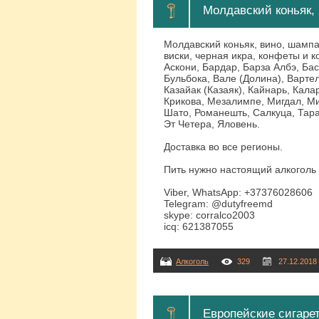
Молдавский коньяк, 
Молдавский коньяк, вино, шампан
виски, черная икра, конфеты и к
Аскони, Бардар, Барза Албэ, Бас
Бульбока, Вале (Долина), Варте
Казайак (Казаяк), Кайнарь, Кала
Крикова, Мезалимпе, Мигдал, М
Шато, Романешть, Салкуца, Тара
Эт Четера, Яловень.
Доставка во все регионы.
Пить нужно настоящий алкоголь
Viber, WhatsApp: +37376028606
Telegram: @dutyfreemd
skype: corralco2003
icq: 621387055
Алкоголь
329
27.12.2018
Европейские сигарет