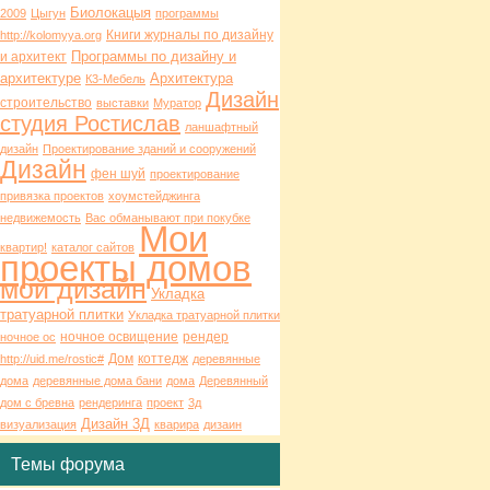
Биолокацыя
2009
Цыгун
программы
Книги журналы по дизайну
http://kolomyya.org
Программы по дизайну и
и архитект
архитектуре
Архитектура
К3-Мебель
Дизайн
строительство
выставки
Муратор
студия Ростислав
ланшафтный
дизайн
Проектирование зданий и сооружений
Дизайн
фен шуй
проектирование
привязка проектов
хоумстейджинга
недвижемость
Вас обманывают при покубке
Мои
квартир!
каталог сайтов
проекты домов
мой дизайн
Укладка
тратуарной плитки
Укладка тратуарной плитки
ночное освищение
рендер
ночное ос
Дом
коттедж
http://uid.me/rostic#
деревянные
дома
деревянные дома бани
дома
Деревянный
дом с бревна
рендеринга
проект
3д
Дизайн 3Д
визуализация
кварира
дизаин
Темы форума