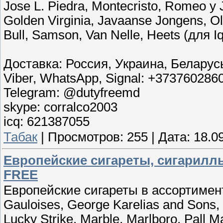
Jose L. Piedra, Montecristo, Romeo y J
Golden Virginia, Javaanse Jongens, O
Bull, Samson, Van Nelle, Heets (для Iq
Доставка: Россия, Украина, Беларус
Viber, WhatsApp, Signal: +373760286
Telegram: @dutyfreemd
skype: corralco2003
icq: 621387055
Табак
|
Просмотров:
255
|
Дата:
18.0
Европейские сигареты, сигариллы
FREE
Европейские сигареты в ассортименте
Gauloises, George Karelias and Sons, 
Lucky Strike, Marble, Marlboro, Pall M