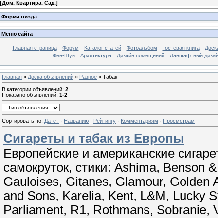
[
Дом. Квартира. Сад.
]
Форма входа
Меню сайта
Главная страница
Форум
Каталог статей
Фотоальбом
Гостевая книга
Доск
Фен-Шуй
Архитектура
Дизайн помещений
Ланшафтный диза
Главная
»
Доска объявлений
»
Разное
» Табак
В категории объявлений
:
2
Показано объявлений
:
1-2
Сортировать по
:
Дате
·
Названию
·
Рейтингу
·
Комментариям
·
Просмотрам
Сигареты и табак из Европы
Европейские и американские сигарет
самокруток, стики: Ashima, Benson & 
Gauloises, Gitanes, Glamour, Golden 
and Sons, Karelia, Kent, L&M, Lucky St
Parliament, R1, Rothmans, Sobranie, V