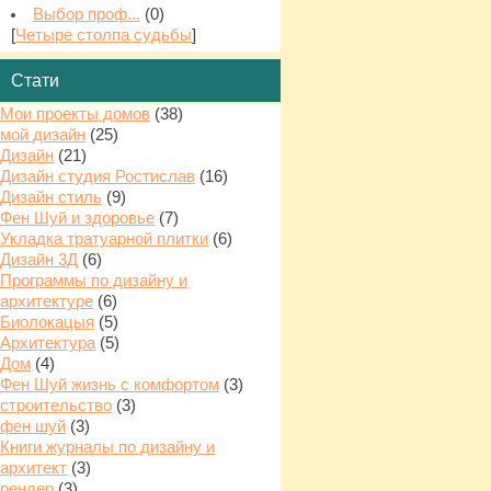
Выбор проф...
(0)
[
Четыре столпа судьбы
]
Стати
Мои проекты домов
(38)
мой дизайн
(25)
Дизайн
(21)
Дизайн студия Ростислав
(16)
Дизайн стиль
(9)
Фен Шуй и здоровье
(7)
Укладка тратуарной плитки
(6)
Дизайн 3Д
(6)
Программы по дизайну и
архитектуре
(6)
Биолокацыя
(5)
Архитектура
(5)
Дом
(4)
Фен Шуй жизнь с комфортом
(3)
строительство
(3)
фен шуй
(3)
Книги журналы по дизайну и
архитект
(3)
рендер
(3)