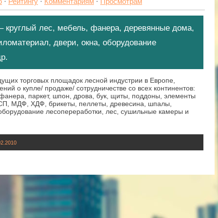
ю
·
Рейтингу
·
Комментариям
·
Просмотрам
– круглый лес, мебель, фанера, деревянные дома,
иломатериал, двери, окна, оборудование
р.
едущих торговых площадок лесной индустрии в Eвропе,
ний о купле/ продаже/ сотрудничестве со всех континентов:
фанера, паркет, шпон, дрова, бук, щиты, поддоны, элементы
СП, МДФ, ХДФ, брикеты, пеллеты, древесина, шпалы,
 оборудование лесопереработки, лес, сушильные камеры и
02.2010