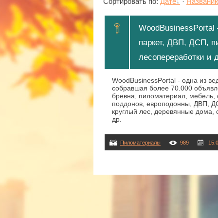
Сортировать по
:
Дате
·
Названи
WoodBusinessPortal 
паркет, ДВП, ДСП, п
лесопереработки и д
WoodBusinessPortal - одна из в
собравшая более 70.000 объявле
бревна, пиломатериал, мебель, 
поддонов, европодонны, ДВП, Д
круглый лес, деревянные дома,
др.
Пиломатериалы
989
15.