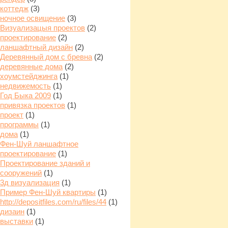
коттедж
(3)
ночное освищение
(3)
Визуализацыя проектов
(2)
проектирование
(2)
ланшафтный дизайн
(2)
Деревянный дом с бревна
(2)
деревянные дома
(2)
хоумстейджинга
(1)
недвижемость
(1)
Год Быка 2009
(1)
привязка проектов
(1)
проект
(1)
программы
(1)
дома
(1)
Фен-Шуй ланшафтное
проектирование
(1)
Проектирование зданий и
сооружений
(1)
3д визуализация
(1)
Пример Фен-Шуй квартиры
(1)
http://depositfiles.com/ru/files/44
(1)
дизаин
(1)
выставки
(1)