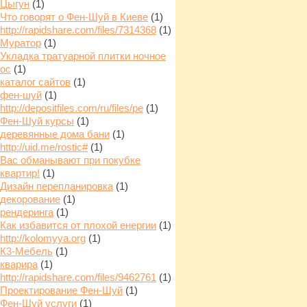
Цыгун
(1)
Что говорят о Фен-Шуй в Киеве
(1)
http://rapidshare.com/files/7314368
(1)
Муратор
(1)
Укладка тратуарной плитки ночное
ос
(1)
каталог сайтов
(1)
фен-шуй
(1)
http://depositfiles.com/ru/files/pe
(1)
Фен-Шуй курсы
(1)
деревянные дома бани
(1)
http://uid.me/rostic#
(1)
Вас обманывают при покубке
квартир!
(1)
Дизайн перепланировка
(1)
декорование
(1)
рендеринга
(1)
Как избавится от плохой енергии
(1)
http://kolomyya.org
(1)
К3-Мебель
(1)
кварира
(1)
http://rapidshare.com/files/9462761
(1)
Проектирование Фен-Шуй
(1)
Фен-Шуй услуги
(1)