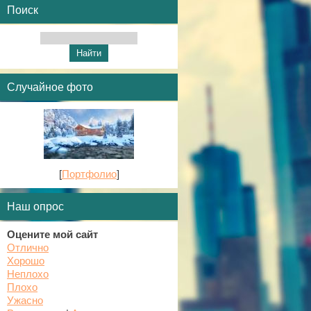
Поиск
Случайное фото
[
Портфолио
]
Наш опрос
Оцените мой сайт
Отлично
Хорошо
Неплохо
Плохо
Ужасно