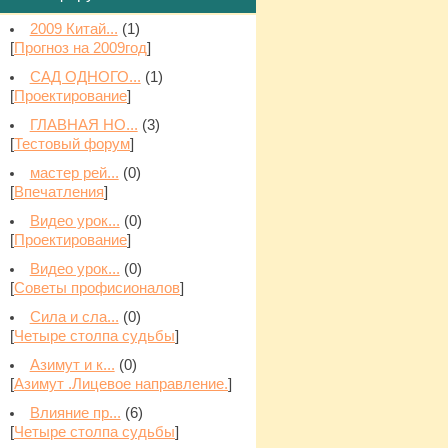
2009 Китай...
(1)
[
Прогноз на 2009год
]
САД ОДНОГО...
(1)
[
Проектирование
]
ГЛАВНАЯ НО...
(3)
[
Тестовый форум
]
мастер рей...
(0)
[
Впечaтления
]
Видео урок...
(0)
[
Проектирование
]
Видео урок...
(0)
[
Советы профисионалов
]
Сила и сла...
(0)
[
Четыре столпа судьбы
]
Азимут и к...
(0)
[
Азимут .Лицевое направление.
]
Влияние пр...
(6)
[
Четыре столпа судьбы
]