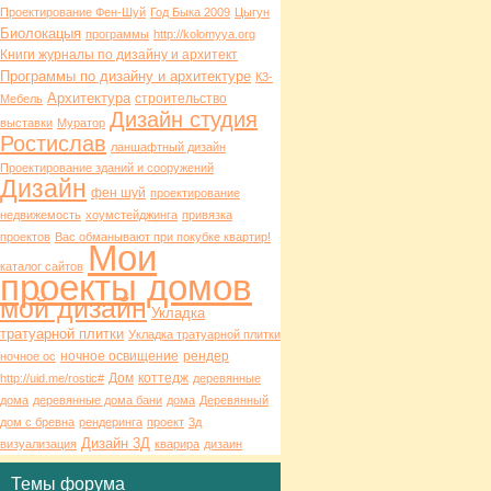
Проектирование Фен-Шуй
Год Быка 2009
Цыгун
Биолокацыя
программы
http://kolomyya.org
Книги журналы по дизайну и архитект
Программы по дизайну и архитектуре
К3-
Архитектура
строительство
Мебель
Дизайн студия
выставки
Муратор
Ростислав
ланшафтный дизайн
Проектирование зданий и сооружений
Дизайн
фен шуй
проектирование
недвижемость
хоумстейджинга
привязка
проектов
Вас обманывают при покубке квартир!
Мои
каталог сайтов
проекты домов
мой дизайн
Укладка
тратуарной плитки
Укладка тратуарной плитки
ночное освищение
рендер
ночное ос
Дом
коттедж
http://uid.me/rostic#
деревянные
дома
деревянные дома бани
дома
Деревянный
дом с бревна
рендеринга
проект
3д
Дизайн 3Д
визуализация
кварира
дизаин
Темы форума