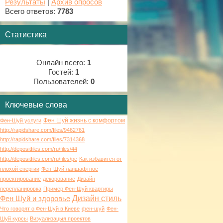
Результаты
|
Архив опросов
Всего ответов:
7783
Статистика
Онлайн всего:
1
Гостей:
1
Пользователей:
0
Ключевые слова
Фен Шуй жизнь с комфортом
Фен-Шуй услуги
http://rapidshare.com/files/9462761
http://rapidshare.com/files/7314368
http://depositfiles.com/ru/files/44
http://depositfiles.com/ru/files/pe
Как избавится от
плохой енергии
Фен-Шуй ланшафтное
проектирование
декорование
Дизайн
перепланировка
Пример Фен-Шуй квартиры
Дизайн стиль
Фен Шуй и здоровье
Что говорят о Фен-Шуй в Киеве
фен-шуй
Фен-
Шуй курсы
Визуализацыя проектов