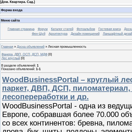
[
Дом. Квартира. Сад.
]
Форма входа
Меню сайта
Главная страница
Форум
Каталог статей
Фотоальбом
Гостевая книга
Доск
Фен-Шуй
Архитектура
Дизайн помещений
Ланшафтный диза
Главная
»
Доска объявлений
» Лесная промышленность
Фанера, ДВП, ОСП, ДСП, МДФ
[0]
Лес круглый
[0]
В разделе объявлений
:
1
Показано объявлений
:
1-1
WoodBusinessPortal – круглый ле
паркет, ДВП, ДСП, пиломатериал,
лесопереработки и др.
WoodBusinessPortal - одна из веду
Eвропе, собравшая более 70.000 об
со всех континентов: бревна, пилом
дрова, бук, щиты, поддоны, элемен