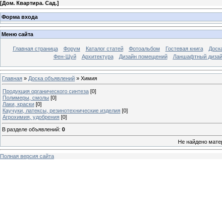
[
Дом. Квартира. Сад.
]
Форма входа
Меню сайта
Главная страница
Форум
Каталог статей
Фотоальбом
Гостевая книга
Доск
Фен-Шуй
Архитектура
Дизайн помещений
Ланшафтный диза
Главная
»
Доска объявлений
» Химия
Продукция органического синтеза
[0]
Полимеры, смолы
[0]
Лаки, краски
[0]
Каучуки, латексы, резинотехнические изделия
[0]
Агрохимия, удобрения
[0]
В разделе объявлений
:
0
Не найдено мате
Полная версия сайта