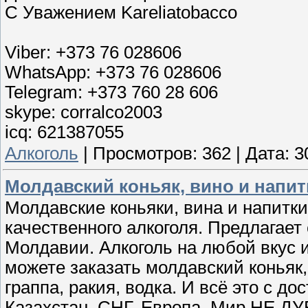
С Уважением Kareliatobacco
Viber: +373 76 028606
WhatsApp: +373 76 028606
Telegram: +373 760 28 606
skype: corralco2003
icq: 621387055
Алкоголь
|
Просмотров:
362
|
Дата:
3
Молдавский коньяк, вино и напит
Молдавские коньяки, вина и напитк
качественного алкоголя. Предлагае
Молдавии. Алкоголь на любой вкус 
можете заказать молдавский коньяк,
граппа, ракия, водка. И всё это с до
Казахстан. СНГ. Европа. Мир НЕ ДУ