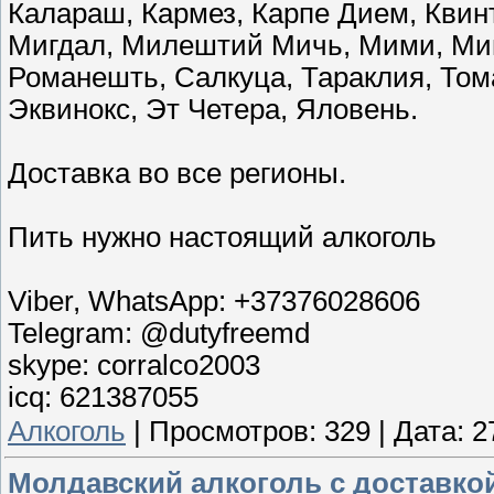
Калараш, Кармез, Карпе Дием, Квинт
Мигдал, Милештий Мичь, Мими, Мин
Романешть, Салкуца, Тараклия, Том
Эквинокс, Эт Четера, Яловень.
Доставка во все регионы.
Пить нужно настоящий алкоголь
Viber, WhatsApp: +37376028606
Telegram: @dutyfreemd
skype: corralco2003
icq: 621387055
Алкоголь
|
Просмотров:
329
|
Дата:
2
Молдавский алкоголь с доставко