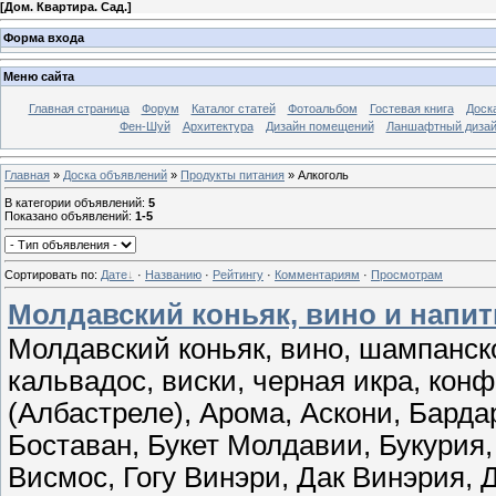
[
Дом. Квартира. Сад.
]
Форма входа
Меню сайта
Главная страница
Форум
Каталог статей
Фотоальбом
Гостевая книга
Доск
Фен-Шуй
Архитектура
Дизайн помещений
Ланшафтный диза
Главная
»
Доска объявлений
»
Продукты питания
» Алкоголь
В категории объявлений
:
5
Показано объявлений
:
1-5
Сортировать по
:
Дате
·
Названию
·
Рейтингу
·
Комментариям
·
Просмотрам
Молдавский коньяк, вино и напит
Молдавский коньяк, вино, шампанское
кальвадос, виски, черная икра, кон
(Албастреле), Арома, Аскони, Барда
Боставан, Букет Молдавии, Букурия,
Висмос, Гогу Винэри, Дак Винэрия, Д