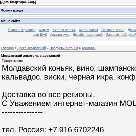
[
Дом. Квартира. Сад.
]
Форма входа
Меню сайта
Главная страница
Форум
Каталог статей
Фотоальбом
Гостевая книга
Доск
Фен-Шуй
Архитектура
Дизайн помещений
Ланшафтный диза
Главная
»
Доска объявлений
»
Продукты питания
»
Алкоголь
Молдавский алкоголь с доставкой
Предложение |
Молдавский коньяк, вино, шампанское
кальвадос, виски, черная икра, кон
Доставка во все регионы.
С Уважением интернет-магазин M
---------------
тел. Россия: +7 916 6702246