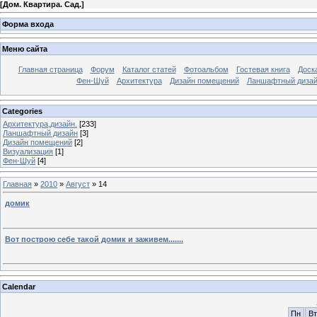
[
Дом. Квартира. Сад.
]
Форма входа
Меню сайта
Главная страница
Форум
Каталог статей
Фотоальбом
Гостевая книга
Доск
Фен-Шуй
Архитектура
Дизайн помещений
Ланшафтный диза
Categories
Архитектура,дизайн.
[233]
Ланшафтный дизайн
[3]
Дизайн помещений
[2]
Визуализация
[1]
Фен-Шуй
[4]
Главная
»
2010
»
Август
»
14
домик
Вот построю себе такой домик и заживем.......
Calendar
Пн
Вт