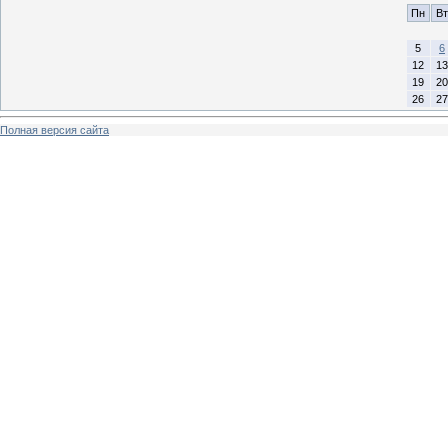
Пн
Вт
5
6
12
13
19
20
26
27
Полная версия сайта