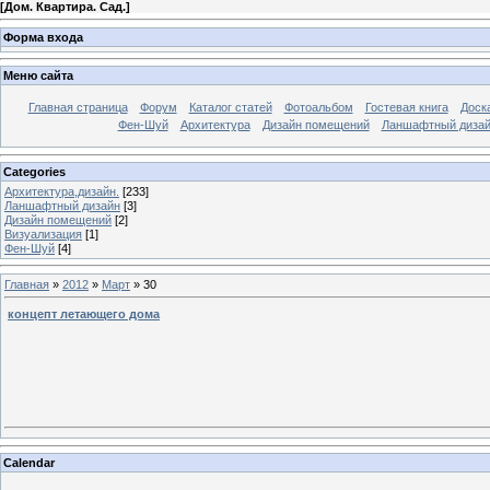
[
Дом. Квартира. Сад.
]
Форма входа
Меню сайта
Главная страница
Форум
Каталог статей
Фотоальбом
Гостевая книга
Доск
Фен-Шуй
Архитектура
Дизайн помещений
Ланшафтный диза
Categories
Архитектура,дизайн.
[233]
Ланшафтный дизайн
[3]
Дизайн помещений
[2]
Визуализация
[1]
Фен-Шуй
[4]
Главная
»
2012
»
Март
»
30
концепт летающего дома
Calendar