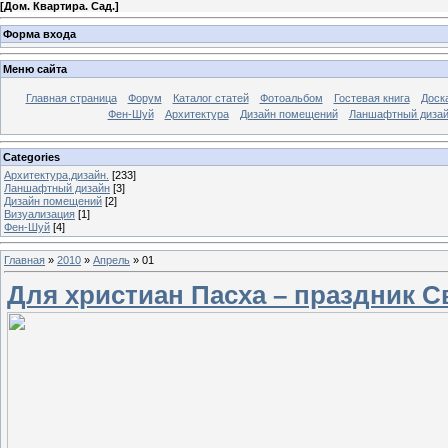
[
Дом. Квартира. Сад.
]
Форма входа
Меню сайта
Главная страница
Форум
Каталог статей
Фотоальбом
Гостевая книга
Доск
Фен-Шуй
Архитектура
Дизайн помещений
Ланшафтный диза
Categories
Архитектура,дизайн.
[233]
Ланшафтный дизайн
[3]
Дизайн помещений
[2]
Визуализация
[1]
Фен-Шуй
[4]
Главная
»
2010
»
Апрель
»
01
Для христиан Пасха – праздник С