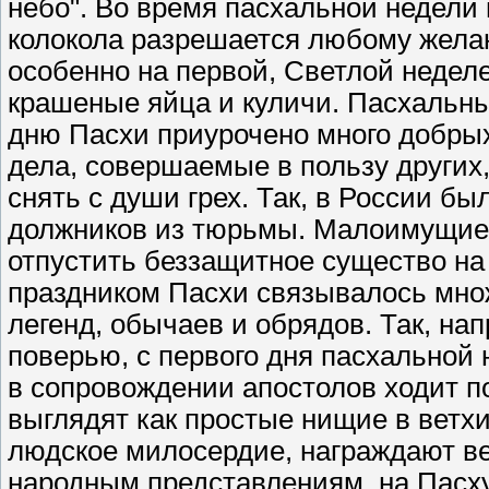
небо". Во время пасхальной недели в
колокола разрешается любому желаю
особенно на первой, Светлой неделе 
крашеные яйца и куличи. Пасхальн
дню Пасхи приурочено много добрых
дела, совершаемые в пользу других
снять с души грех. Так, в России б
должников из тюрьмы. Малоимущие 
отпустить беззащитное существо на
праздником Пасхи связывалось мно
легенд, обычаев и обрядов. Так, на
поверью, с первого дня пасхальной
в сопровождении апостолов ходит п
выглядят как простые нищие в ветх
людское милосердие, награждают в
народным представлениям, на Пасху