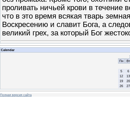
проливать ничьей крови в течение в
что в это время всякая тварь земна
Воскресению и славит Бога, а следо
великий грех, за который Бог жесток
Calendar
Пн
Вт
5
6
12
13
19
20
26
27
Полная версия сайта